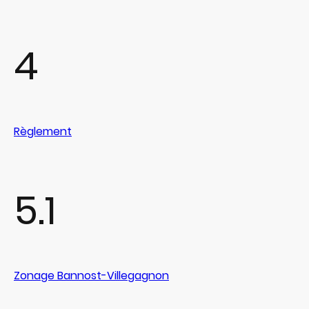
4
Règlement
5.1
Zonage Bannost-Villegagnon