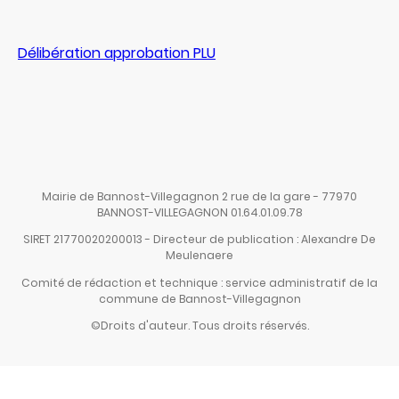
Délibération approbation PLU
Mairie de Bannost-Villegagnon 2 rue de la gare - 77970
BANNOST-VILLEGAGNON 01.64.01.09.78
SIRET 21770020200013 - Directeur de publication : Alexandre De
Meulenaere
Comité de rédaction et technique : service administratif de la
commune de Bannost-Villegagnon
©Droits d'auteur. Tous droits réservés.